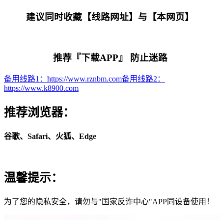
建议同时收藏【线路网址】与【本网页】
推荐『下载APP』 防止迷路
备用线路
1
：
https://www.rznbm.com
备用线路
2
：
https://www.k8900.com
推荐浏览器：
谷歌、Safari、火狐、Edge
温馨提示：
为了您的隐私安全，请勿与"国家反诈中心"APP同设备使用！