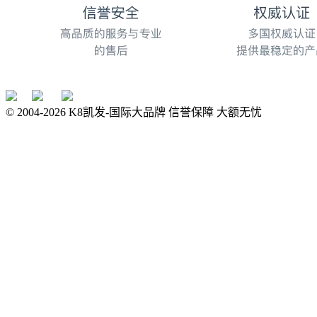
© 2004-
2026
K8凯发-国际大品牌 信誉保障 大额无忧