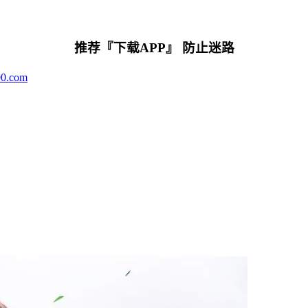
推荐『下载APP』 防止迷路
00.com