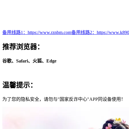
备用线路
1
：
https://www.rznbm.com
备用线路
2
：
https://www.k89
推荐浏览器：
谷歌、Safari、火狐、Edge
温馨提示：
为了您的隐私安全，请勿与"国家反诈中心"APP同设备使用！