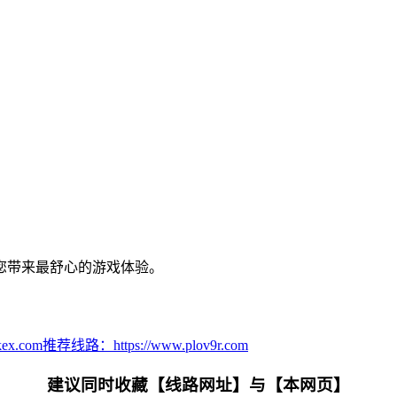
您带来最舒心的游戏体验。
kex.com
推荐线路：
https://www.plov9r.com
建议同时收藏【线路网址】与【本网页】