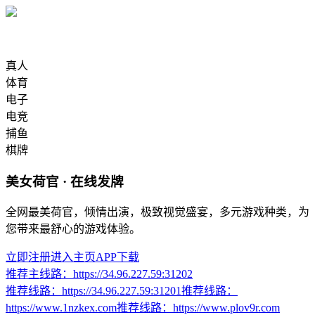
真人
体育
电子
电竞
捕鱼
棋牌
美女荷官 · 在线发牌
全网最美荷官，倾情出演，极致视觉盛宴，多元游戏种类，为
您带来最舒心的游戏体验。
立即注册
进入主页
APP下载
推荐主线路：
https://34.96.227.59:31202
推荐线路：
https://34.96.227.59:31201
推荐线路：
https://www.1nzkex.com
推荐线路：
https://www.plov9r.com