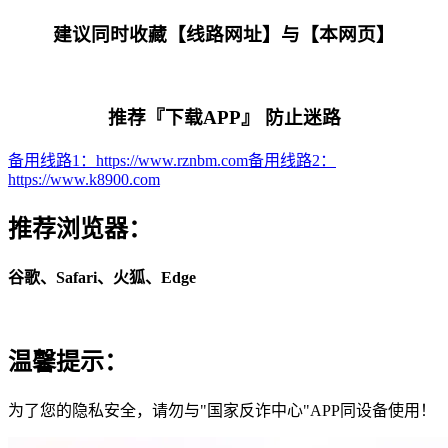
建议同时收藏【线路网址】与【本网页】
推荐『下载APP』 防止迷路
备用线路
1
：
https://www.rznbm.com
备用线路
2
：
https://www.k8900.com
推荐浏览器：
谷歌、Safari、火狐、Edge
温馨提示：
为了您的隐私安全，请勿与"国家反诈中心"APP同设备使用！