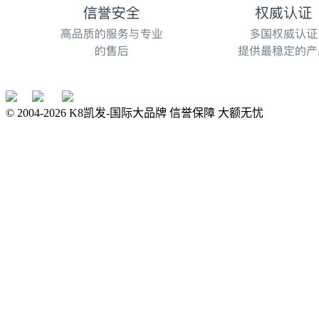
© 2004-
2026
K8凯发-国际大品牌 信誉保障 大额无忧