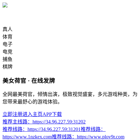
真人
体育
电子
电竞
捕鱼
棋牌
美女荷官 · 在线发牌
全网最美荷官，倾情出演，极致视觉盛宴，多元游戏种类，为
您带来最舒心的游戏体验。
立即注册
进入主页
APP下载
推荐主线路：
https://34.96.227.59:31202
推荐线路：
https://34.96.227.59:31201
推荐线路：
https://www.1nzkex.com
推荐线路：
https://www.plov9r.com