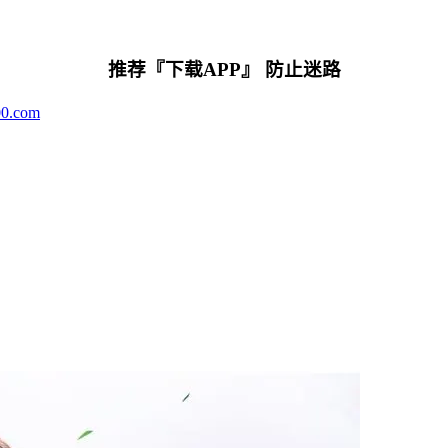
推荐『下载APP』 防止迷路
00.com