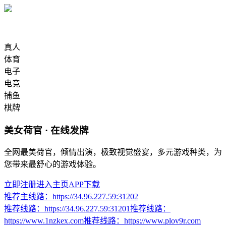
真人
体育
电子
电竞
捕鱼
棋牌
美女荷官 · 在线发牌
全网最美荷官，倾情出演，极致视觉盛宴，多元游戏种类，为
您带来最舒心的游戏体验。
立即注册
进入主页
APP下载
推荐主线路：
https://34.96.227.59:31202
推荐线路：
https://34.96.227.59:31201
推荐线路：
https://www.1nzkex.com
推荐线路：
https://www.plov9r.com